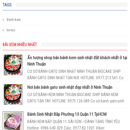
TAGS
Bánh-kem
tin-tuc
BÀI XEM NHIỀU NHẤT
Ấn tượng shop bán bánh kem sinh nhật đắt khách nhất ở tại
Ninh Thuận
CƠ SỞ BÁNH GATO SINH NHẬT NINH THUẬN BIGCAKE SHIP
BÁNH GATO SINH NHẬT TẬN NƠI. HOTLINE: 0977.213.561 Cơ
sở bánh kem NinhThuận BigCake...
Nơi bán bánh gato sinh nhật đẹp nhất ở Ninh Thuận
CƠ SỞ BÁNH KEM NINH THUẬN BIGCAKE SHIP BÁNH KEM
GATO TẬN TAY. HOTLINE: 0975.126.089 Cơ sở bánh gatosinh
nhật Ninh Thuận BigCake luôn ...
Bánh Sinh Nhật Bắp Phường 13 Quận 11 TpHCM
BÁNH KEM BẮP QUẬN 11 SÀI GÒN –DÀNH TẶNG TÌNH YÊU
Hotline: 0986.640.429 Zalo: 0977.82.1001 Viber: