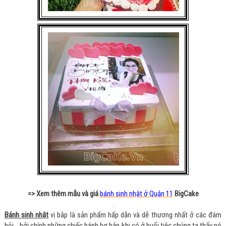
=> Xem thêm mẫu và giá
bánh sinh nhật ở Quận 11
BigCake
.
Bánh sinh nhật
vị bắp là sản phẩm hấp dẫn và dễ thương nhất ở các đám
hỏi… bởi chính những chiếc bánh bơ bắp khi có ở buổi tiệc chúng ta thấy nó