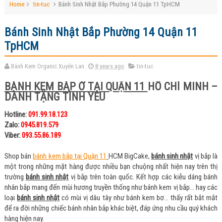
Home
tin-tuc
Bánh Sinh Nhật Bắp Phường 14 Quận 11 TpHCM
Bánh Sinh Nhật Bắp Phường 14 Quận 11
TpHCM
Bánh Kem Organic Xuyên Lan
8 years ago
tin-tuc
BÁNH KEM BẮP Ở TẠI QUẬN 11
HỒ CHÍ MINH –
DÀNH TẶNG TÌNH YÊU
Hotline:
091.99.18.123
Zalo:
0945.819.579
Viber:
093.55.86.189
Shop bán
bánh kem bắp tại Quận 11
HCM BigCake,
bánh sinh nhật
vị bắp là
một trong những mặt hàng được nhiều bạn chuộng nhất hiện nay trên thị
trường
bánh sinh nhật
vị bắp trên toàn quốc. Kết hợp các kiễu dáng bánh
nhân bắp mang đến mùi hương truyền thống như bánh kem vị bắp… hay các
loại
bánh sinh nhật
có mùi vị dâu tây như bánh kem bơ… thấy rất bắt mắt
để ra đời những chiếc bánh nhân bắp khác biệt, đáp ứng nhu cầu quý khách
hàng hiện nay.