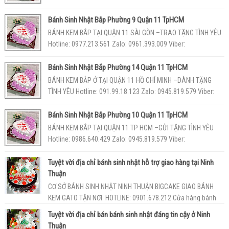
093.55.86.189 Cơ sở bán bánh...
Bánh Sinh Nhật Bắp Phường 9 Quận 11 TpHCM
BÁNH KEM BẮP TẠI QUẬN 11 SÀI GÒN –TRAO TẶNG TÌNH YÊU
Hotline: 0977.213.561 Zalo: 0961.393.009 Viber:
093.55.86.189 Tiệm bán bán...
Bánh Sinh Nhật Bắp Phường 14 Quận 11 TpHCM
BÁNH KEM BẮP Ở TẠI QUẬN 11 HỒ CHÍ MINH –DÀNH TẶNG
TÌNH YÊU Hotline: 091.99.18.123 Zalo: 0945.819.579 Viber:
093.55.86.189 Sho...
Bánh Sinh Nhật Bắp Phường 10 Quận 11 TpHCM
BÁNH KEM BẮP TẠI QUẬN 11 TP HCM –GỬI TẶNG TÌNH YÊU
Hotline: 0986.640.429 Zalo: 0945.819.579 Viber:
093.55.86.189 Cơ sở bán bánh...
Tuyệt vời địa chỉ bánh sinh nhật hỗ trợ giao hàng tại Ninh
Thuận
CƠ SỞ BÁNH SINH NHẬT NINH THUẬN BIGCAKE GIAO BÁNH
KEM GATO TẬN NƠI. HOTLINE: 0901.678.212 Cửa hàng bánh
kemsinh nhật Ninh Thuận BigCa...
Tuyệt vời địa chỉ bán bánh sinh nhật đáng tin cậy ở Ninh
Thuận