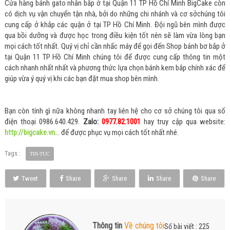
Cửa hàng bánh gato nhân bắp ở tại Quận 11 TP Hồ Chí Minh BigCake còn
có dịch vụ vận chuyển tận nhà, bởi do những chi nhánh và cơ sởchúng tôi
cung cấp ở khắp các quận ở tại TP Hồ Chí Minh. Đội ngũ bên mình được
qua bồi dưỡng và được học trong điều kiện tốt nên sẽ làm vừa lòng bạn
mọi cách tốt nhất. Quý vị chỉ cần nhấc máy để gọi đến Shop bánh bơ bắp ở
tại Quận 11 TP Hồ Chí Minh chúng tôi để được cung cấp thông tin một
cách nhanh nhất nhất và phương thức lựa chọn bánh kem bắp chính xác để
giúp vừa ý quý vị khi các bạn đặt mua shop bên mình.
Bạn còn tính gì nữa không nhanh tay liên hệ cho cơ sở chúng tôi qua số
điện thoại 0986.640.429.
Zalo:
0977.82.1001
hay truy cập qua website:
http://bigcake.vn
… để được phục vụ mọi cách tốt nhất nhé.
Tags :
TIN-TUC
Tweet
Share
Share
Share
Share
Thông tin
Về chúng tôi
Số bài viết : 225