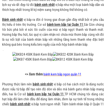
lịch sự và rất đẹp từ đó
bánh sinh nhật
vị bắp như một loại bánh hấp dẫn và
thích hợp nhất trong lễ kỷ niệm sang trọng không thể không có.
Bánh sinh nhật
vị bắp ra đời ở trong giai đoạn gần đây nhất bởi vì yêu cầu
thị hiếu ở trên thị trường. Cơ sở
bánh kem bắp tại Quận 11
Sài Gòn chúng
tôi bức phá bởi vì sức lôi cuốn của mùi vị bắp ngọt thanh và thanh mát.
Hương bắp thu hút, lúc quý vị cảm nhận nó chứa mùi thơm bắp cùng với đó
là sự nổi bật của bánh nhân bắp với những tầng kem thanh nhẹ đặc biệt
không quá béo trong kiểu béo ngấy của mỗi hộp bánh nhân bắp.
.
=> Xem thêm
bánh kem bắp ngon quận 11
.
Phương thức làm nên
bánh sinh nhật
vị bắp có hai cách một là dùng nước
được nấu từ bắp để tạo nên độ dòn và dẻo mà bánh gato nhân bắp mang
đến, hai là Cơ sở
bánh kem bắp tại Quận 11
TP HCM chúng tôi dùng các
hạt bắp đã làm chín đều để dùng làm nhân, đem lại sự tinh tế trong những
chiếc
bánh sinh nhật
vị bắp tươi ngon nhất. Tiệm bánh nhân bắp ở Quận 11